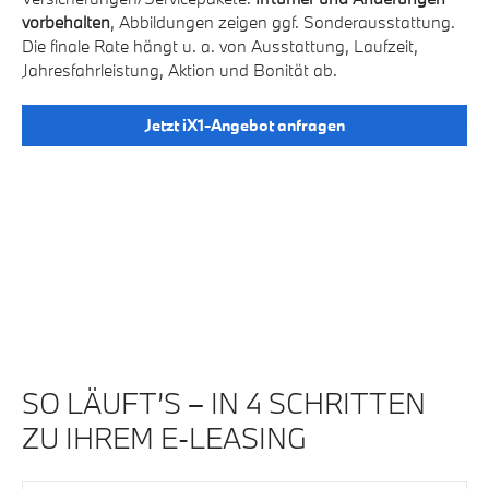
g.
vorbehalten
, Abbildungen zeigen ggf. Sonderausstattung.
Zz
Die finale Rate hängt u. a. von Ausstattung, Laufzeit,
Ve
Jahresfahrleistung, Aktion und Bonität ab.
vo
Di
Ja
Jetzt iX1-Angebot anfragen
SO LÄUFT’S – IN 4 SCHRITTEN
ZU IHREM E-LEASING