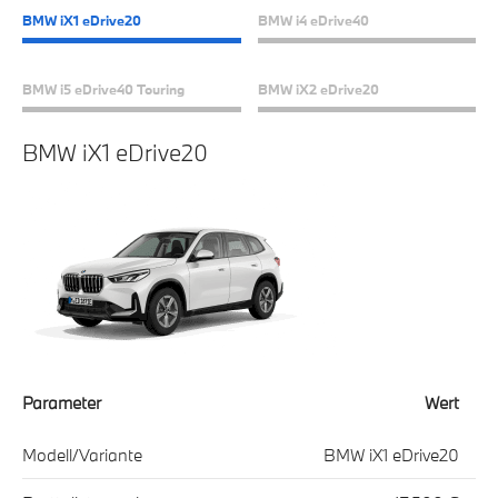
BMW iX1 eDrive20
BMW i4 eDrive40
BMW i5 eDrive40 Touring
BMW iX2 eDrive20
BMW iX1 eDrive20
B
t
Parameter
Wert
Pa
0
Modell/Variante
BMW iX1 eDrive20
Mo