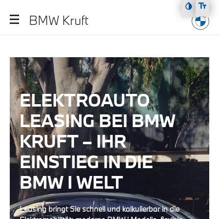
Zum Hauptmenü
BMW Kruft
Zum Inhalt
Zur Fußzeile
ELEKTROAUTO
LEASING BEI BMW
KRUFT – IHR
EINSTIEG IN DIE
BMW I WELT
Leasing bringt Sie schnell und kalkulierbar in die