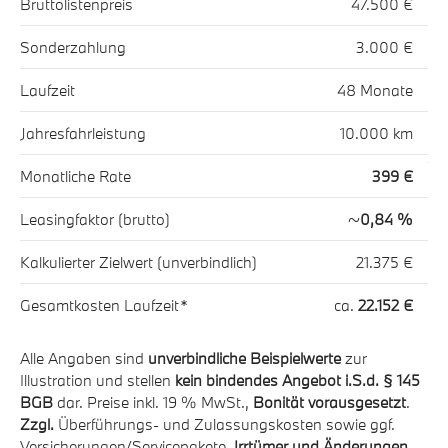
€
Bruttolistenpreis
47.500 €
Bru
€
Sonderzahlung
3.000 €
So
e
Laufzeit
48 Monate
La
m
Jahresfahrleistung
10.000 km
Ja
€
Monatliche Rate
399 €
Mo
%
Leasingfaktor (brutto)
~
0,84 %
Le
€
Kalkulierter Zielwert (unverbindlich)
21.375 €
Kal
€
Gesamtkosten Laufzeit*
ca.
22.152 €
(un
Ge
Alle Angaben sind
unverbindliche Beispielwerte
zur
45
Illustration und stellen
kein bindendes Angebot i.S.d. § 145
.
BGB
dar. Preise inkl. 19 % MwSt.,
Bonität vorausgesetzt
.
Al
Zzgl.
Überführungs- und Zulassungskosten sowie ggf.
Ill
Versicherungen/Servicepakete.
Irrtümer und Änderungen
B