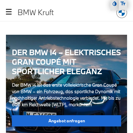
Zum Hauptmenü
BMW Kruft
Zum Inhalt
Zur Fußzeile
DER BMW I4 – ELEKTRISCHES
GRAN COUPÉ MIT
SPORTLICHER ELEGANZ
Der BMW i4 ist das erste vollelektrische Gran Coupé
von BMW – ein Fahrzeug, das sportliche Dynamik mit
nachhaltiger Antriebstechnologie verbindet. Mit bis zu
600 km Reichweite (WLTP), markantem
Angebot anfragen