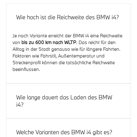
Wie hoch ist die Reichweite des BMW i4?
Je nach Variante erreicht der BMW i4 eine Reichweite
von
bis zu 600 km nach WLTP
. Das reicht für den
Alltag in der Stadt genauso wie für längere Fahrten.
Faktoren wie Fahrstil, Außentemperatur und
Streckenprofil können die tatsächliche Reichweite
beeinflussen.
Wie lange dauert das Laden des BMW
i4?
An einer
DC-Schnellladesäule
lädt der BMW i4 in nur
10 Minuten bis zu 164 km Reichweite
nach. An einer
Welche Varianten des BMW i4 gibt es?
heimischen Wallbox mit 11 kW dauert eine Vollladung