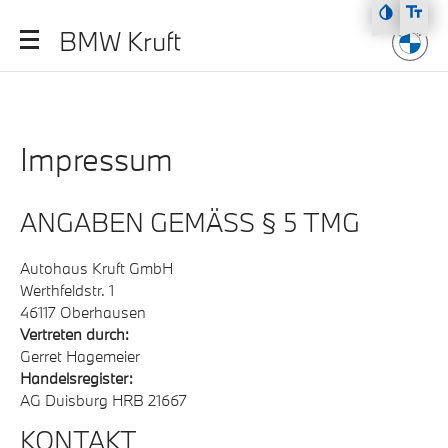
Zum Hauptmenü
BMW Kruft
Zum Inhalt
Zur Fußzeile
Impressum
ANGABEN GEMÄSS § 5 TMG
Autohaus Kruft GmbH
Werthfeldstr. 1
46117 Oberhausen
Vertreten durch:
Gerret Hagemeier
Handelsregister:
AG Duisburg HRB 21667
KONTAKT